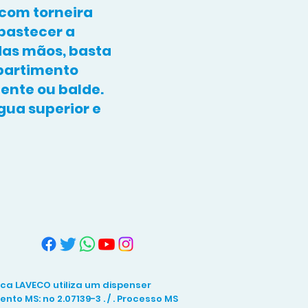
com torneira
bastecer a
as mãos, basta
partimento
ente ou balde.
ua superior e
arca LAVECO utiliza um dispenser
to MS: no 2.07139-3 . / . Processo MS