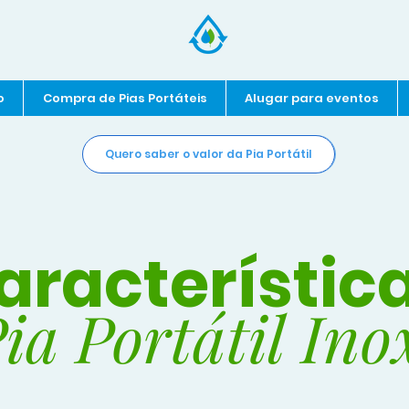
o
Compra de Pias Portáteis
Alugar para eventos
Quero saber o valor da Pia Portátil
aracterístic
ia Portátil Ino