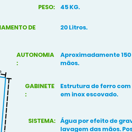
PESO:
45 KG.
NAMENTO DE
20 Litros.
AUTONOMIA
Aproximadamente 150 
:
mãos.
GABINETE
Estrutura de ferro co
:
em inox escovado.
SISTEMA:
Água por efeito de gra
lavagem das mãos. Pos