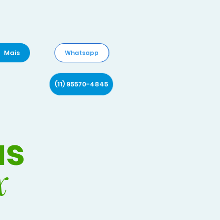
Mais
Whatsapp
(11) 95570-4845
as
x