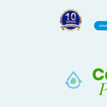
Iníci
C
P