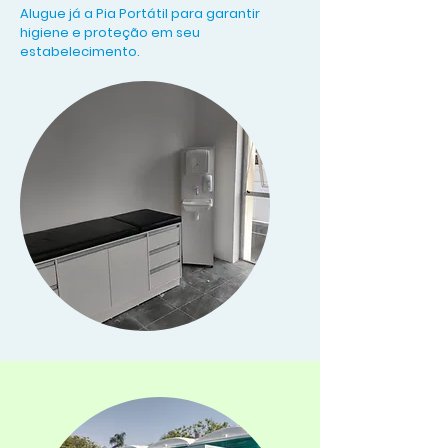
Alugue já a Pia Portátil para garantir
higiene e proteção em seu
estabelecimento.