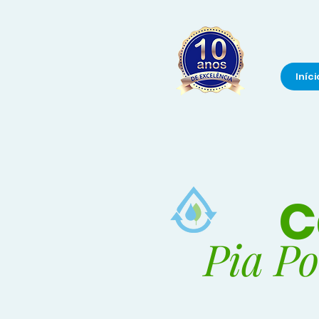
Iníci
C
Pia P