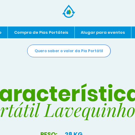
o
Compra de Pias Portáteis
Alugar para eventos
Quero saber o valor da Pia Portátil
aracterístic
ortátil Lavequin
PESO:
28 KG.