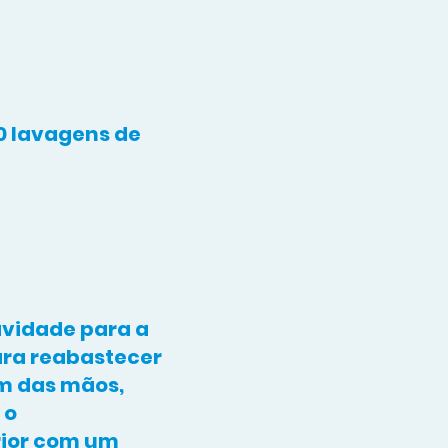
 lavagens de
avidade para a
ra reabastecer
m das mãos,
 o
ior com um