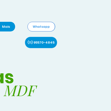
Mais
Whatsapp
(11) 95570-4845
as
ho MDF