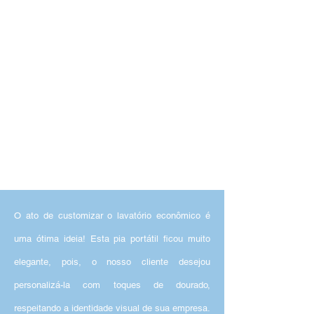
O ato de customizar o lavatório econômico é
uma ótima ideia! Esta pia portátil ficou muito
elegante, pois, o nosso cliente desejou
personalizá-la com toques de dourado,
respeitando a identidade visual de sua empresa.