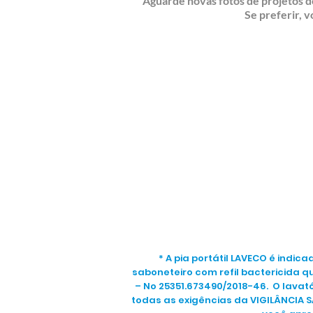
Aguarde novas fotos de projetos d
Se preferir, 
* A pia portátil LAVECO é indic
saboneteiro com refil bactericida qu
– No 25351.673490/2018-46. O lava
todas as exigências da VIGILÂNCIA 