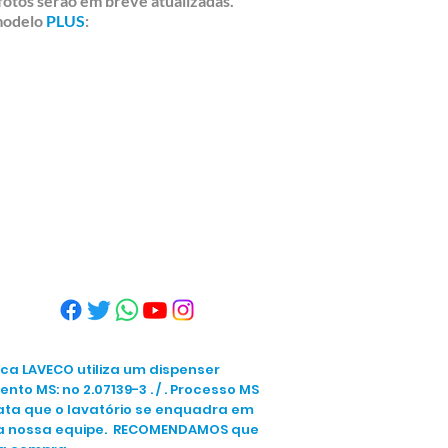
fotos serão em breve atualizadas.
 modelo
PLUS
:
arca LAVECO utiliza um dispenser
to MS: no 2.07139-3 . / . Processo MS
ata que o lavatório se enquadra em
para nossa equipe. RECOMENDAMOS que