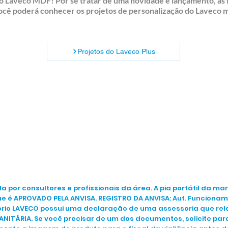
o Laveco MDF! Por se tratar de uma novidade e lançamento, as 
você poderá conhecer os projetos de personalização do Laveco
Projetos do Laveco Plus
ada por consultores e profissionais da área. A pia portátil da m
e é APROVADO PELA ANVISA. REGISTRO DA ANVISA: Aut. Funcionamen
tório LAVECO possui uma declaração de uma assessoria que rel
SANITÁRIA. Se você precisar de um dos documentos, solicite 