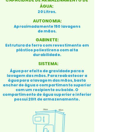
CAPACIDADE DE ARMAZENAMENTO DE
ÁGUA:
20 Litros.
AUTONOMIA:
Aproximadamente 150 lavagens
de mãos.
GABINETE:
Estrutura de ferro com revestimento em
plástico poliestireno com alta
durabilidade.
SISTEMA:
Água por efeito de gravidade para a
lavagem das mãos. Para reabastecer a
água para a lavagem das mãos, basta
encher de água o compartimento superior
com um recipiente ou balde. O
compartimento de água superior e inferior
possui 20lt de armazenamento.