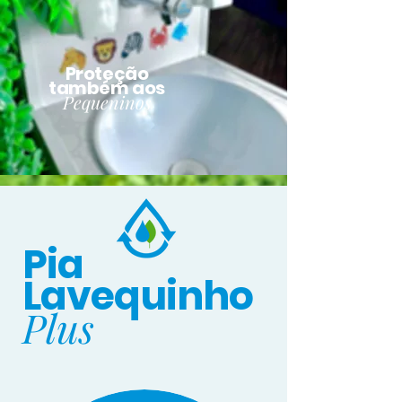
Proteção
também aos
Pequeninos
Pia
Lavequinho
Plus