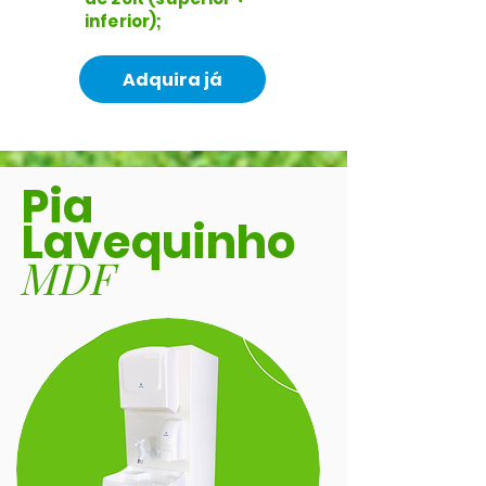
inferior);
Adquira já
Pia
Lavequinho
MDF