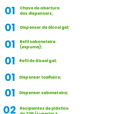
01
Chave de abertura
dos dispensers;
01
Dispenser de álcool gel;
01
Refil saboneteira
(espuma);
01
Refil de álcool gel;
01
Dispenser toalheiro;
01
Dispenser saboneteira;
02
Recipientes de plástico
de 20lt (superior +