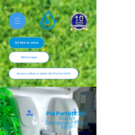
(11) 95570-4845
Whatsapp
Quero saber o valor da Pia Portátil
Pia Portátil 20L
Modelo
Lavequinho Plus e
MDF