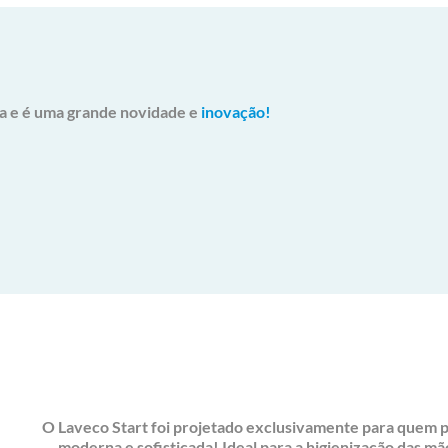
iva e é uma grande novidade e
inovação!
O Laveco Start foi projetado exclusivamente para quem 
moderna e sofisticada!
Ideal para a higienização das m