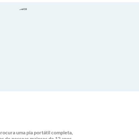
procura uma pia
portátil completa,
ãos de pessoas maiores de 12 anos.