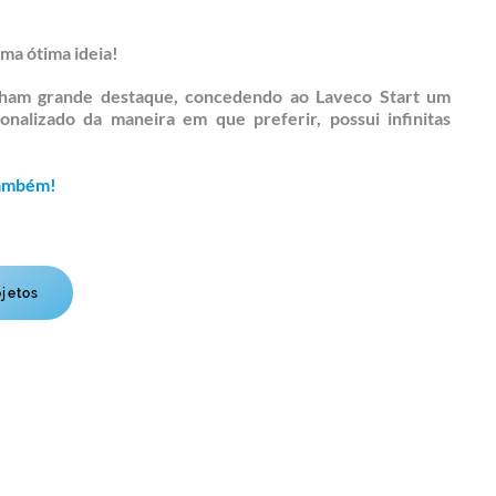
 uma ótima
ideia
!
nham grande destaque, concedendo ao Laveco Start um
sonalizado da maneira em que preferir,
possui
infinitas
 também!
ojetos