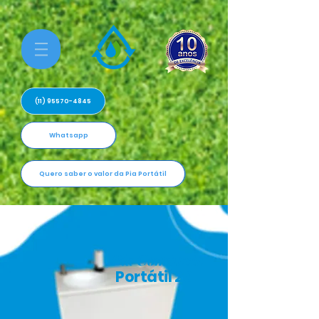
(11) 95570-4845
Whatsapp
Quero saber o valor da Pia Portátil
Pia Compacta
Portátil 20L