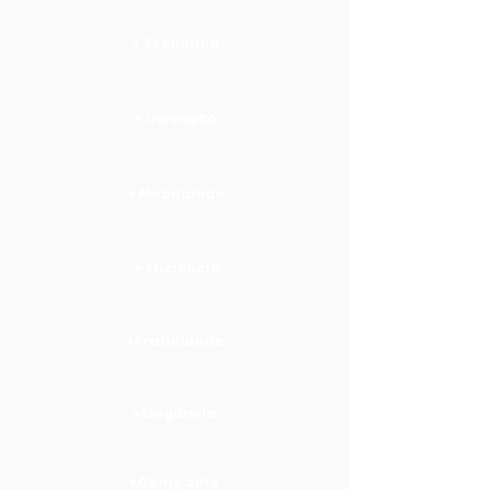
+ Economia
+ Inovação
+ Mobilidade
+ Eficiência
+Praticidade
+Elegância
+Compacto