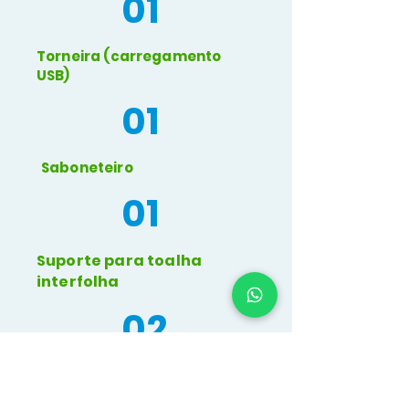
01
Torneira (carregamento
USB)
01
Saboneteiro
01
Suporte para toalha
interfolha
02
Recipientes de plástico de
20lt (superior + inferior);