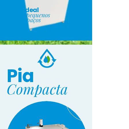
Ideal
para pequenos
espaços
Pia
Compacta