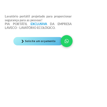
Lavatório portátil projetado para proporcionar
segurança para as pessoas!
PIA PORTÁTIL
EXCLUSIVA
DA EMPRESA
LAVECO - LAVATÓRIO ECOLÓGICO.
Solicite um orçamento
Personalize o seu Laveco
Econômico!
Personalizar a Pia Portátil
Econômico é uma ótima
ideia
!
Os acessórios e a logomarca ganham
grande destaque, concedendo ao
Laveco Econômico um visual
requintado. Pode ser personalizado
da maneira em que
preferir,
possui
infinitas formas de
ser personalizado.